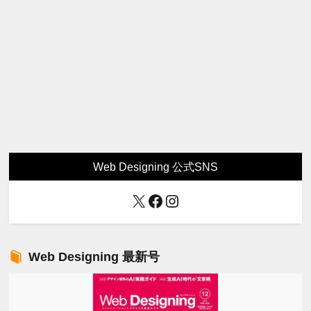
Web Designing 公式SNS
X
Facebook
Instagram
Web Designing 最新号