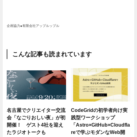
企画協力●有限会社アップルップル
こんな記事も読まれています
名古屋でクリエイター交流
CodeGridの初学者向け実
会「なごりおしい夜」が初
践型ワークショップ
開催！ ゲスト4社を迎え
「Astro×GitHub×Cloudfla
たラジオトークも
reで学ぶモダンなWeb開