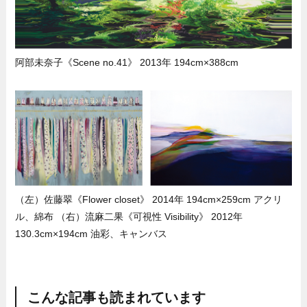
阿部未奈子《Scene no.41》 2013年 194cm×388cm
（左）佐藤翠《Flower closet》 2014年 194cm×259cm アクリ
ル、綿布 （右）流麻二果《可視性 Visibility》 2012年
130.3cm×194cm 油彩、キャンバス
こんな記事も読まれています