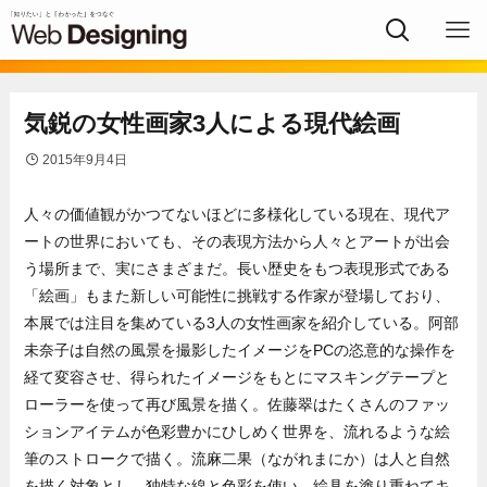
気鋭の女性画家3人による現代絵画
2015年9月4日
人々の価値観がかつてないほどに多様化している現在、現代ア
ートの世界においても、その表現方法から人々とアートが出会
う場所まで、実にさまざまだ。長い歴史をもつ表現形式である
「絵画」もまた新しい可能性に挑戦する作家が登場しており、
本展では注目を集めている3人の女性画家を紹介している。阿部
未奈子は自然の風景を撮影したイメージをPCの恣意的な操作を
経て変容させ、得られたイメージをもとにマスキングテープと
ローラーを使って再び風景を描く。佐藤翠はたくさんのファッ
ションアイテムが色彩豊かにひしめく世界を、流れるような絵
筆のストロークで描く。流麻二果（ながれまにか）は人と自然
を描く対象とし、独特な線と色彩を使い、絵具を塗り重ねてキ