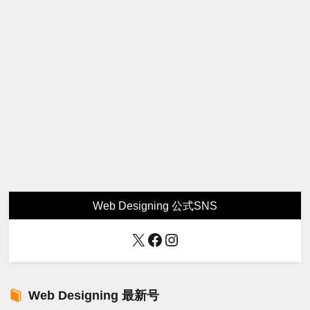
Web Designing 公式SNS
X
Facebook
Instagram
Web Designing 最新号