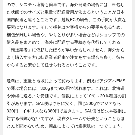
ので、システム連携も簡単です。海外発送の場合には、梱包し
た状態でのサイズと重量で配送費用が決まるということが日本
国内配送と違うところです。越境ECの場合、この手間が大変な
要素になります。そして梱包はお客様からの要望もあるため、
梱包が難しい場合や、やりとりが多い場合などはショップでの
購入品をまとめて、海外に配送する手続きを代行してくれる
「転送業者」に依頼したほうが早いかもしれません。海外から
よく購入する方は転送業者経由で注文をする場合も多く、彼ら
からすると安心して任せられるということです。
送料は、重量と地域によって変わります。例えばアジアへEMS
で運ぶ場合には、300gまで900円で送れます。これは、北海道
や沖縄に送るより安価です。個数によって10％～20％程度の割
引があります。SAL便はさらに安く、同じ300gでアジアなら
320円、イギリスなら380円で届きます。SAL便は紛失や破損に
対する保障がないですが、現在クレームや紛失ということもほ
とんど聞かないため、商品によっては選択肢の一つでしょう。