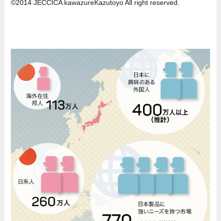
©2014 JECCICA kawazureKazutoyo All right reserved.