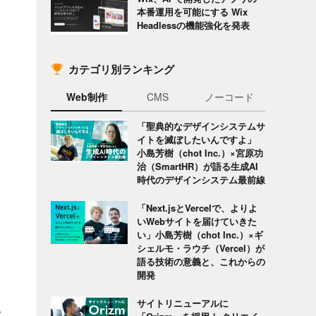
本番運用を可能にする Wix
Headlessの機能強化を発表
カテゴリ別ランキング
Web制作
CMS
ノーコード
「聖典的なデザインシステムサ
イトを滅ぼしたいんですよ」
小島芳樹（chot Inc.）×宮原功
治（SmartHR）が語る生成AI
時代のデザインシステム最前線
「Next.jsとVercelで、よりよ
いWebサイトを届けていきた
い」小島芳樹（chot Inc.）×ギ
シェルモ・ラウチ（Vercel）が
語る技術の意義と、これからの
開発
サイトリニューアルに
て