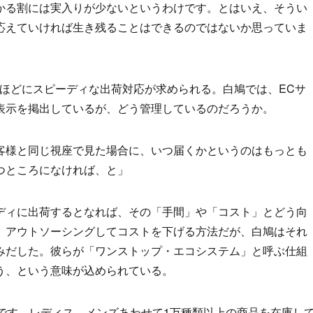
かる割には実入りが少ないというわけです。とはいえ、そうい
応えていければ生き残ることはできるのではないか思っていま
いほどにスピーディな出荷対応が求められる。白鳩では、ECサ
表示を掲出しているが、どう管理しているのだろうか。
客様と同じ視座で見た場合に、いつ届くかというのはもっとも
つところになければ、と」
ディに出荷するとなれば、その「手間」や「コスト」とどう向
、アウトソーシングしてコストを下げる方法だが、白鳩はそれ
みだした。彼らが「ワンストップ・エコシステム」と呼ぶ仕組
う、という意味が込められている。
です。レディス、メンズあわせて1万種類以上の商品を在庫し