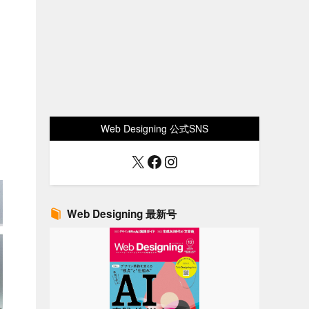
Web Designing 公式SNS
X
Facebook
Instagram
Web Designing 最新号