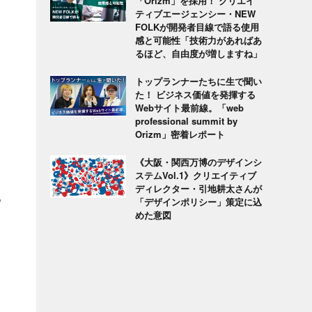
「Orizm」を採用！ クリエイ
ティブエージェンシー・NEW
FOLKが開発者目線で語る使用
感と可能性「技術力があればあ
るほど、自由度が増しますね」
トップランナーたちに生で聞い
た！ ビジネス価値を発揮する
Webサイト最前線。「web
ま
professional summit by
Orizm」密着レポート
《大阪・関西万博のデザインシ
ステムVol.1》クリエイティブ
ディレクター・引地耕太さんが
つ
「デザインポリシー」策定に込
めた意図