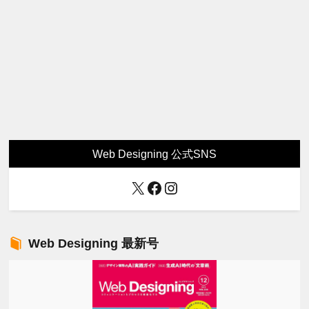
Web Designing 公式SNS
X
Facebook
Instagram
Web Designing 最新号