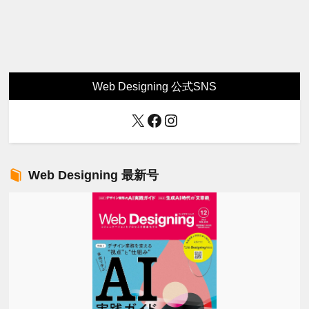
Web Designing 公式SNS
X
Facebook
Instagram
Web Designing 最新号