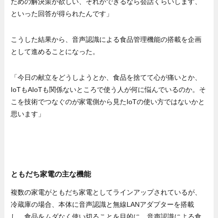
ための解決策が欲しい、それができるなら会話くらいします、
といった回答が得られたんです」
こうした結果から、音声認識による食品管理機能の搭載を企画
として進めることになった。
「今日の献立をどうしようとか、食品を捨てて心が痛いとか、
IoTもAIoTも関係ないところで使う人が何に悩んでいるのか。そ
こを技術でつなぐのが家電側から見たIoTの使い方ではないかと
思います」
ともだち家電の主な機能
複数の家電がともだち家電としてラインアップされているが、
冷蔵庫の場合、本体に音声認識と無線LANアダプターを搭載
し、食品をムダなく使い切ることを目的に、音声認識による食