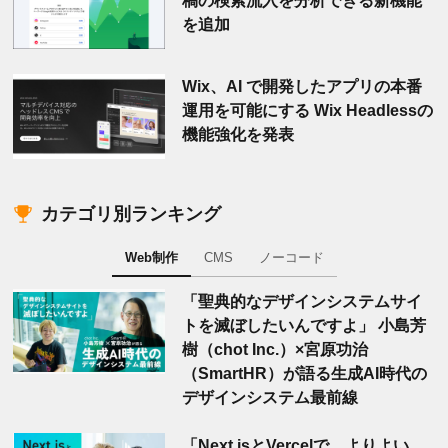
稿の検索流入を分析できる新機能
を追加
Wix、AI で開発したアプリの本番
運用を可能にする Wix Headlessの
機能強化を発表
カテゴリ別ランキング
Web制作
CMS
ノーコード
「聖典的なデザインシステムサイ
トを滅ぼしたいんですよ」 小島芳
樹（chot Inc.）×宮原功治
（SmartHR）が語る生成AI時代の
デザインシステム最前線
「Next.jsとVercelで、よりよい