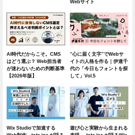
Webサイト
AI時代だからこそ。CMS
“心に届く文字”でWebサ
はどう選ぶ？ Web担当者
イトの人格を作る｜伊達千
が迷わないための判断基準
代の「今日もフォントを探
【2026年版】
して」Vol.5
Wix Studioで加速する
遊び心と実験から生まれる
Web制作。tote inc.が語る
表現──tote inc.が語るWix