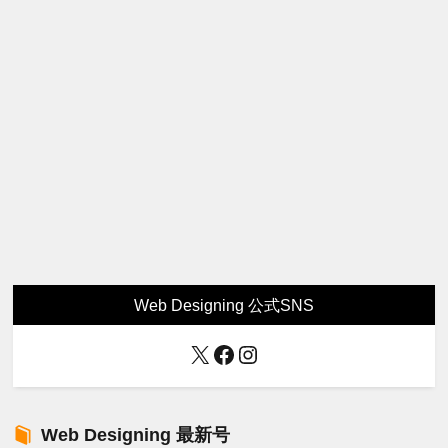
Web Designing 公式SNS
X
Facebook
Instagram
Web Designing 最新号