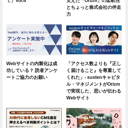
て」Vol.6
支えた「Orizm」の柔軟性
とちょっと株式会社の伴走
力
Webサイトの内製化は成
「アクセス数よりも『正し
功している？ 読者アンケ
く届けること』を尊重して
ートご協力のお願い
くれた」- sustenキャピタ
ル・マネジメントがOrizm
で実現した、思いが伝わる
Webサイト