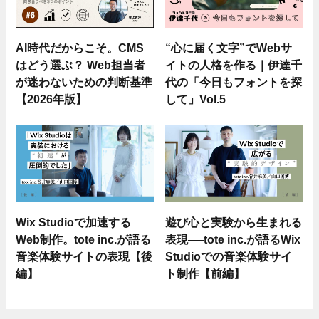
AI時代だからこそ。CMS
“心に届く文字”でWebサ
はどう選ぶ？ Web担当者
イトの人格を作る｜伊達千
が迷わないための判断基準
代の「今日もフォントを探
【2026年版】
して」Vol.5
Wix Studioで加速する
遊び心と実験から生まれる
Web制作。tote inc.が語る
表現──tote inc.が語るWix
音楽体験サイトの表現【後
Studioでの音楽体験サイ
編】
ト制作【前編】