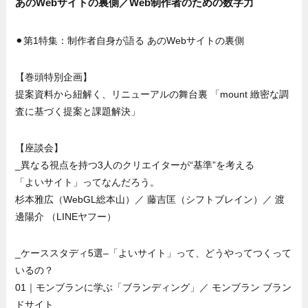
あのWebサイトの裏側／Web制作者のための数字力
⚫︎第1特集：制作者自身が語る あのWebサイトの裏側
【巻頭特別企画】
提案資料から紐解く、リニューアルの舞台裏 「mount 緻密な調
査に基づく提案と課題解決」
【座談会】
_異なる視点を持つ3人のクリエイターが“基準”を考える
「よいサイト」ってなんだろう。
杉本雅広（WebGL総本山）／ 藤吉匡（シフトブレイン）／ 渡
邊陽介 （LINEヤフー）
_ケーススタディ5選–「よいサイト」って、どうやってつくって
いるの？
01｜モンブランに学ぶ「ブランディング」／ モンブラン ブラン
ドサイト