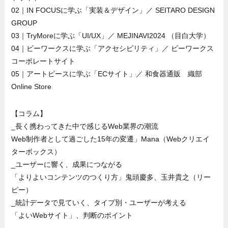
02｜IN FOCUSに学ぶ「実装＆デザイン」／ SEITARO DESIGN
GROUP
03｜TryMoreに学ぶ「UI/UX」／ MEJINAVI2024 （目白大学）
04｜ビーワークスに学ぶ「アクセシビリティ」／ ビーワークス
コーポレートサイト
05｜アートピースに学ぶ「ECサイト」／ 和食器通販 織部
Online Store
【コラム】
_長く携わってきた中で感じるWeb業界の潮流
Web制作者として過ごした15年の変遷」Mana（Webクリエイ
ターボックス）
_ユーザーに響く、成果につながる
「よりよいコンテンツのつくり方」鬼頭慶多、玉井貴之（リー
ピー）
_統計データで見ていく、タイプ別・ユーザーが考える
「よいWebサイト」、判断のポイント