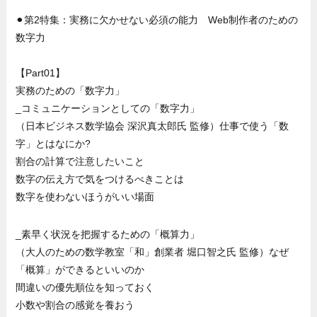
⚫︎第2特集：実務に欠かせない必須の能力 Web制作者のための
数字力
【Part01】
実務のための「数字力」
_コミュニケーションとしての「数字力」
（日本ビジネス数学協会 深沢真太郎氏 監修）仕事で使う「数
字」とはなにか?
割合の計算で注意したいこと
数字の伝え方で気をつけるべきことは
数字を使わないほうがいい場面
_素早く状況を把握するための「概算力」
（大人のための数学教室「和」創業者 堀口智之氏 監修）なぜ
「概算」ができるといいのか
間違いの優先順位を知っておく
小数や割合の感覚を養おう