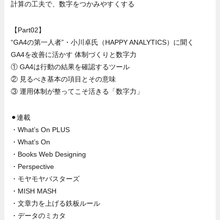
計算の工夫で、数字をつかみやすくする
【Part02】
“GA4の第一人者”・小川卓氏（HAPPY ANALYTICS）に聞く
GA4を改善に活かす 体制づくりと数字力
① GA4は行動の結果を確認するツール
② 見るべき基本の項目とその意味
③ 運用体制が整ってこそ活きる「数字力」
⚫︎連載
・What’s On PLUS
・What’s On
・Books Web Designing
・Perspective
・モヤモヤバスターズ
・MISH MASH
・文章力を上げる鉄板ルール
・データのミカタ