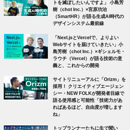
トを滅ぼしたいんですよ」 小島芳
樹（chot Inc.）×宮原功治
（SmartHR）が語る生成AI時代の
デザインシステム最前線
「Next.jsとVercelで、よりよい
Webサイトを届けていきたい」小
島芳樹（chot Inc.）×ギシェルモ・
ラウチ（Vercel）が語る技術の意
義と、これからの開発
サイトリニューアルに「Orizm」を
採用！ クリエイティブエージェン
シー・NEW FOLKが開発者目線で
語る使用感と可能性「技術力があ
ればあるほど、自由度が増します
ね」
トップランナーたちに生で聞い