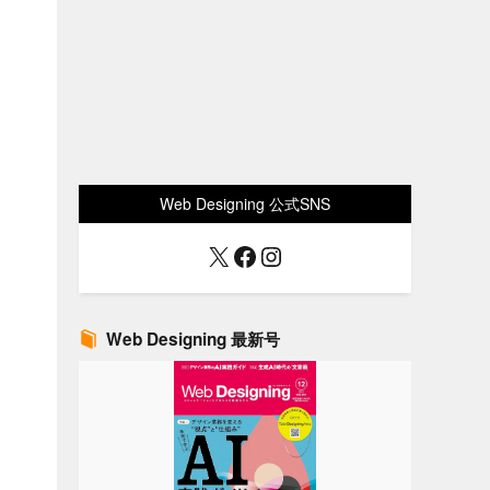
Web Designing 公式SNS
X
Facebook
Instagram
Web Designing 最新号