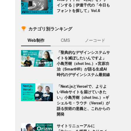
インする｜伊達千代の「今日も
フォントを探して」Vol.6
カテゴリ別ランキング
Web制作
CMS
ノーコード
「聖典的なデザインシステムサ
イトを滅ぼしたいんですよ」
小島芳樹（chot Inc.）×宮原功
治（SmartHR）が語る生成AI
時代のデザインシステム最前線
「Next.jsとVercelで、よりよ
いWebサイトを届けていきた
い」小島芳樹（chot Inc.）×ギ
シェルモ・ラウチ（Vercel）が
語る技術の意義と、これからの
開発
サイトリニューアルに