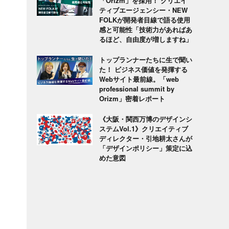
「Orizm」を採用！ クリエイ
ティブエージェンシー・NEW
FOLKが開発者目線で語る使用
感と可能性「技術力があればあ
るほど、自由度が増しますね」
トップランナーたちに生で聞い
た！ ビジネス価値を発揮する
Webサイト最前線。「web
professional summit by
Orizm」密着レポート
《大阪・関西万博のデザインシ
ステムVol.1》クリエイティブ
ディレクター・引地耕太さんが
「デザインポリシー」策定に込
めた意図