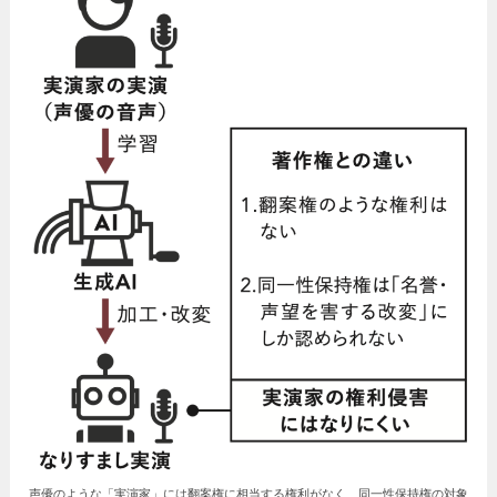
声優のような「実演家」には翻案権に相当する権利がなく、同一性保持権の対象