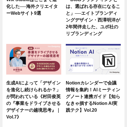
化した──海外クリエイタ
は、選ばれる存在になるこ
ーWebサイト9選
と」──エイトブランディ
ングデザイン・西澤明洋が
2年間伴走した、ユポ社の
リブランディング
生成AIによって「デザイン
Notionカレンダーで会議
を進化し続けられるか？」
情報を集約！AIミーティン
が問われている《村田俊英
グノート連携ガイド【知ら
の『事業をドライブさせる
なきゃ損するNotion AI実
デザイナーの越境思考』｜
践テク】Vol.20
Vol.7》