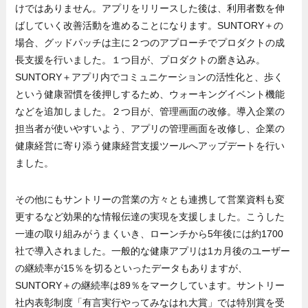
けではありません。アプリをリリースした後は、利用者数を伸
ばしていく改善活動を進めることになります。SUNTORY＋の
場合、グッドパッチは主に２つのアプローチでプロダクトの成
長支援を行いました。１つ目が、プロダクトの磨き込み。
SUNTORY＋アプリ内でコミュニケーションの活性化と、歩く
という健康習慣を後押しするため、ウォーキングイベント機能
などを追加しました。２つ目が、管理画面の改修。導入企業の
担当者が使いやすいよう、アプリの管理画面を改修し、企業の
健康経営に寄り添う健康経営支援ツールへアップデートを行い
ました。
その他にもサントリーの営業の方々とも連携して営業資料も変
更するなど効果的な情報伝達の実現を支援しました。こうした
一連の取り組みがうまくいき、ローンチから5年後には約1700
社で導入されました。一般的な健康アプリは1カ月後のユーザー
の継続率が15％を切るといったデータもありますが、
SUNTORY＋の継続率は89％をマークしています。サントリー
社内表彰制度「有言実行やってみなはれ大賞」では特別賞を受