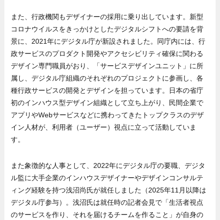
また、行政機関もデザイナーの採用に乗り出しています。新型
コロナウイルスをきっかけとしたデジタルシフトへの要請を背
景に、2021年にデジタル庁が新設されました。同庁内には、行
政サービスのプロダクト開発やアクセシビリティ確保に関わる
デザイン専門職員がおり、「サービスデザインユニット」に所
属し、デジタル庁組織のそれぞれのプロジェクトに参画し、各
種行政サービスの開発とデザインを担っています。日本の省庁
初のインハウス型デザイン組織として立ち上がり、民間企業で
アプリやWebサービスなどに携わってきたトップクラスのデザ
イン人材が、利用者（ユーザー）視点に立って活動していま
す。
また象徴的な人事として、2022年にデジタル庁の要職、デジタ
ル監に大手企業のインハウスデザイナーやデザインコンサルテ
ィング経験を持つ浅沼尚氏が就任しました（2025年11月以降は
デジタル庁参与）。浅沼氏は就任時の記者会見で「生活者視点
のサービスを作り、それを届けるチームを作ること」が自身の