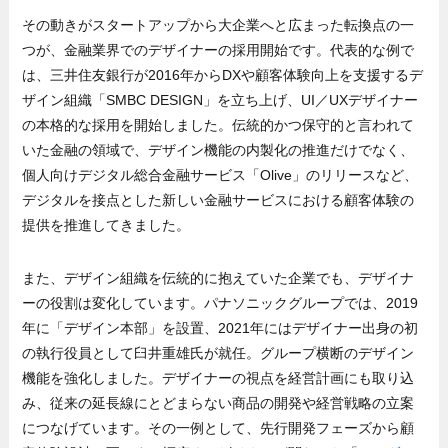
その動きがスタートアップから大企業へと広まった転換点の一
つが、金融業界でのデザイナーの採用開始です。代表的な例で
は、三井住友銀行が2016年からDXや顧客体験向上を支援するデ
ザイン組織「SMBC DESIGN」を立ち上げ、UI／UXデザイナー
の本格的な採用を開始しました。伝統的かつ保守的と言われて
いた金融の領域で、デザイン機能の内製化の推進だけでなく、
個人向けデジタル総合金融サービス「Olive」のリリースなど、
デジタルを接点とした新しい金融サービスにおける顧客体験の
提供を推進してきました。
また、デザイン組織を伝統的に抱えていた企業でも、デザイナ
ーの役割は変化しています。パナソニックグループでは、2019
年に「デザイン本部」を設置、2021年にはデザイナー出身の初
の執行役員として臼井重雄氏が就任。グループ横断のデザイン
機能を強化しました。デザイナーの視点を経営計画にも取り込
み、従来の延長線にとどまらない商品の開発や経営戦略の立案
につなげています。その一例として、先行開発フェーズから顧