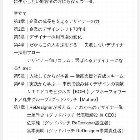
に生かしたい経営者の方にも役立つ一冊。
章立て：
第1章｜企業の成長を支えるデザイナーの力
第2章｜企業のデザインシフト70年史
第3章｜デザイナー採用市場の変化
第4章｜だからこの人を採用する ― 失敗しないデザイナ
ー採用フロー
デザイナー向けコラム：選ばれるデザイナーにな
るために
第5章｜入社してからが本番 ― 活躍支援と育成スキーム
第6章｜実践から学ぶ ― 事例で読み解くデザインの貢献
ＮＴＴドコモビジネス【KOEL】／マネーフォワー
ド／丸井グループ×グッドパッチ【Muture】
第7章｜ReDesignerが考える、これからのデザイナー像
土屋尚史（グッドパッチ 代表取締役 兼 CEO）
佐宗純（グッドパッチ ReDesigner設立者）
宮本美咲（グッドパッチ ReDesigner事業責任者）