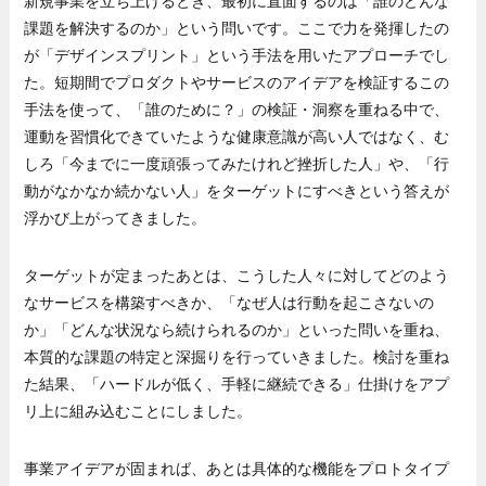
新規事業を立ち上げるとき、最初に直面するのは「誰のどんな
課題を解決するのか」という問いです。ここで力を発揮したの
が「デザインスプリント」という手法を用いたアプローチでし
た。短期間でプロダクトやサービスのアイデアを検証するこの
手法を使って、「誰のために？」の検証・洞察を重ねる中で、
運動を習慣化できていたような健康意識が高い人ではなく、む
しろ「今までに一度頑張ってみたけれど挫折した人」や、「行
動がなかなか続かない人」をターゲットにすべきという答えが
浮かび上がってきました。
ターゲットが定まったあとは、こうした人々に対してどのよう
なサービスを構築すべきか、「なぜ人は行動を起こさないの
か」「どんな状況なら続けられるのか」といった問いを重ね、
本質的な課題の特定と深掘りを行っていきました。検討を重ね
た結果、「ハードルが低く、手軽に継続できる」仕掛けをアプ
リ上に組み込むことにしました。
事業アイデアが固まれば、あとは具体的な機能をプロトタイプ