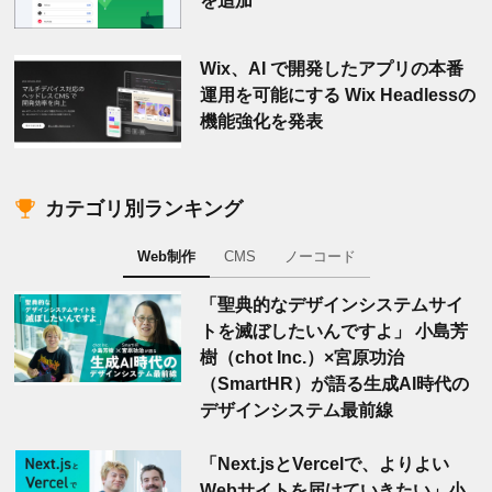
を追加
Wix、AI で開発したアプリの本番
運用を可能にする Wix Headlessの
機能強化を発表
カテゴリ別ランキング
Web制作
CMS
ノーコード
「聖典的なデザインシステムサイ
トを滅ぼしたいんですよ」 小島芳
樹（chot Inc.）×宮原功治
（SmartHR）が語る生成AI時代の
デザインシステム最前線
「Next.jsとVercelで、よりよい
Webサイトを届けていきたい」小