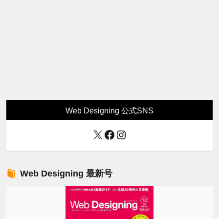
Web Designing 公式SNS
X
Facebook
Instagram
Web Designing 最新号