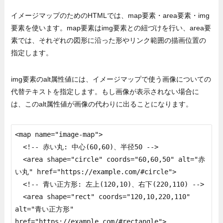
イメージマップのためのHTMLでは、map要素・area要素・img
要素を使います。map要素はimg要素との紐づけを行い、area要
素では、それぞれの図形に沿った形やリンク範囲の描画位置の
指定します。
img要素のalt属性値には、イメージマップで使う画像についての
代替テキストを指定します。もし画像が表示されない場合に
は、このalt属性値が画像の代わりに出ることになります。
<map name="image-map">

  <!-- 赤い丸: 中心(60,60)、半径50 -->

  <area shape="circle" coords="60,60,50" alt="赤
い丸" href="https://example.com/#circle">

  <!-- 青い正方形: 左上(120,10)、右下(220,110) -->

  <area shape="rect" coords="120,10,220,110" 
alt="青い正方形" 
href="https://example.com/#rectangle">
