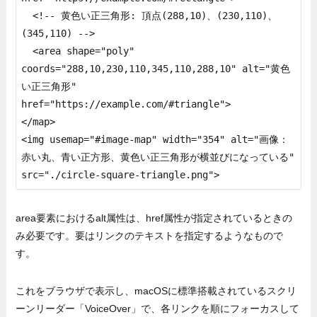
  <!-- 黄色い正三角形: 頂点(288,10)、(230,110)、
(345,110) -->

  <area shape="poly" 
coords="288,10,230,110,345,110,288,10" alt="黄色
い正三角形"   
href="https://example.com/#triangle">

</map>

<img usemap="#image-map" width="354" alt="画像：
赤い丸、青い正方形、黄色い正三角形が横並びになっている" 
src="./circle-square-triangle.png">
area要素におけるalt属性は、href属性が指定されているときの
み必要です。要はリンクのテキストを指定するようなもので
す。
これをブラウザで表示し、macOSに標準搭載されているスクリ
ーンリーダー「VoiceOver」で、各リンクを順にフォーカスして